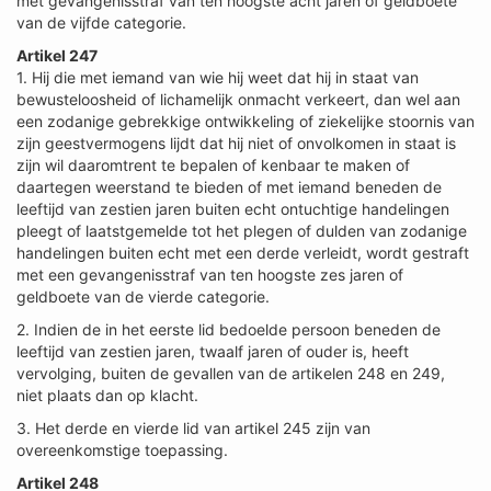
met gevangenisstraf van ten hoogste acht jaren of geldboete
van de vijfde categorie.
Artikel 247
1. Hij die met iemand van wie hij weet dat hij in staat van
bewusteloosheid of lichamelijk onmacht verkeert, dan wel aan
een zodanige gebrekkige ontwikkeling of ziekelijke stoornis van
zijn geestvermogens lijdt dat hij niet of onvolkomen in staat is
zijn wil daaromtrent te bepalen of kenbaar te maken of
daartegen weerstand te bieden of met iemand beneden de
leeftijd van zestien jaren buiten echt ontuchtige handelingen
pleegt of laatstgemelde tot het plegen of dulden van zodanige
handelingen buiten echt met een derde verleidt, wordt gestraft
met een gevangenisstraf van ten hoogste zes jaren of
geldboete van de vierde categorie.
2. Indien de in het eerste lid bedoelde persoon beneden de
leeftijd van zestien jaren, twaalf jaren of ouder is, heeft
vervolging, buiten de gevallen van de artikelen 248 en 249,
niet plaats dan op klacht.
3. Het derde en vierde lid van artikel 245 zijn van
overeenkomstige toepassing.
Artikel 248