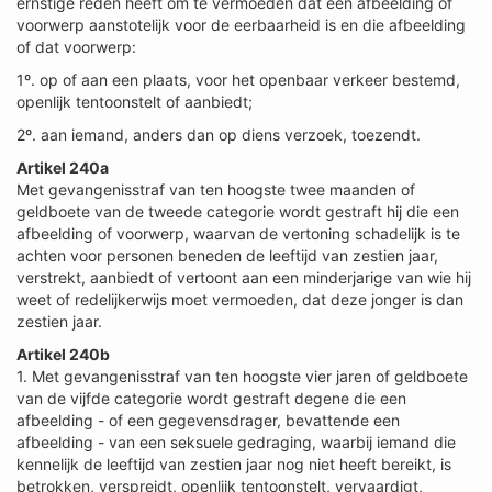
ernstige reden heeft om te vermoeden dat een afbeelding of
voorwerp aanstotelijk voor de eerbaarheid is en die afbeelding
of dat voorwerp:
1º. op of aan een plaats, voor het openbaar verkeer bestemd,
openlijk tentoonstelt of aanbiedt;
2º. aan iemand, anders dan op diens verzoek, toezendt.
Artikel 240a
Met gevangenisstraf van ten hoogste twee maanden of
geldboete van de tweede categorie wordt gestraft hij die een
afbeelding of voorwerp, waarvan de vertoning schadelijk is te
achten voor personen beneden de leeftijd van zestien jaar,
verstrekt, aanbiedt of vertoont aan een minderjarige van wie hij
weet of redelijkerwijs moet vermoeden, dat deze jonger is dan
zestien jaar.
Artikel 240b
1. Met gevangenisstraf van ten hoogste vier jaren of geldboete
van de vijfde categorie wordt gestraft degene die een
afbeelding - of een gegevensdrager, bevattende een
afbeelding - van een seksuele gedraging, waarbij iemand die
kennelijk de leeftijd van zestien jaar nog niet heeft bereikt, is
betrokken, verspreidt, openlijk tentoonstelt, vervaardigt,