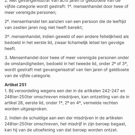
2. Met gevangenisstraf van acht jaren of geldboete van de
vijfde categorie wordt gestraft: 1º. mensenhandel door twee of
meer verenigde personen;
2º. mensenhandel ten aanzien van een persoon die de leeftijd
van zestien jaren nog niet heeft bereikt;
3º. mensenhandel, indien geweld of een andere feitelijkheid als
bedoeld in het eerste lid, zwaar lichamelijk letsel ten gevolge
heeft.
3. Mensenhandel door twee of meer verenigde personen onder
de omstandigheden, bedoeld in het tweede lid, onder 2º of 3º,
wordt gestraft met gevangenisstraf van tien jaren of geldboete
van de vijfde categorie.
Artikel 251
1. Bij veroordeling wegens een der in de artikelen 242-247 en
248ter-250ter omschreven misdrijven, kan ontzetting van de in
artikel 28, eerste lid, onder 1º, 2º en 4º, vermelde rechten
worden uitgesproken.
2. Indien de schuldige aan een der misdrijven in de artikelen
248ter-250ter omschreven, het misdrijf in zijn beroep begaat,
kan hij van de uitoefening van dat beroep worden ontzet.