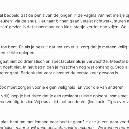
al bedoeld dat de penis van de jongen in de vagina van het meisje o
ken', via de anus. Het naar binnen gaan vereist richtwerk, sturen m
sch' gezien is dat soms maar een klein stapje verder dan vrijen. Wel 
oe bent. En als je besluit dat het zover is: zorg dat je meteen veilig v
 een ziekte oplopen.
gaat niet zo dramatisch en spectaculair als je verwachtte. Meestal b
t hoeft niet. In het begin ben je misschien nog wat onhandig. Stop als
s beter gaat. Bedenk dat voor niemand de eerste keer gewoon is.
je óók moet zorgen voor je eigen veiligheid. En voor die van anderen.
ijt) loop je het risico dat je een geslachtsziekte oploopt, soms met
zichtig te zijn. Vrij dus altijd met condoom. (lees ook: 'Tips over vei
 van plan bent om met iemand naar bed te gaan? Hier zijn een paar voor
vertellen, maar ik wil geen geslachtsziekte oplopen.' 'We kunnen beter 