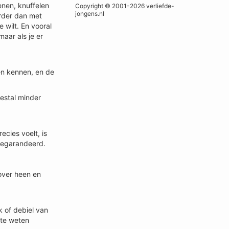
enen, knuffelen
Copyright © 2001-2026 verliefde-
jongens.nl
erder dan met
 wilt. En vooral
maar als je er
ren kennen, en de
eestal minder
ecies voelt, is
 gegarandeerd.
over heen en
k of debiel van
 te weten