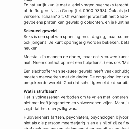
En natuurlijk kun je met allerlei vragen over seks terec
of de Rutgers Nisso Groep (tel. 0900 9398). Óók als je het
verkeerd lichaam' zit. Of wanneer je worstelt met Sado
gevoelens praten kan geweldig opluchten, en je kunt nat
Seksueel geweld
Seks is een spel van spanning en uitdaging, maar sommi
ook jongens. Je kunt opdringerig worden bekeken, beta
neuken.
Meestal zijn mannen de dader, maar ook vrouwen kunne
niet. Neem contact op met een hulpdienst (lees ook 'Mis
Een slachtoffer van seksueel geweld heeft vaak schuldge
moeten meewerken met de dader. De omgeving legt daar m
omgekeerde wereld. Gooi dat schuldgevoel de deur uit.
Wat is strafbaar?
Het is volwassenen verboden om te vrijen met jongeren on
niet met leeftijdsgenoten en volwassenen vrijen. Maar ju
zegt dat het onvrijwillig was.
Hulpverleners (artsen, psychiaters, psychologen bijvoorb
niet als die persoon meerderjarig is en als hij of zij zelf
strafzaak van maken als iemand daar aangifte van doet. 