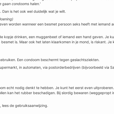
e gaan condooms halen.'
n is het ook wel duidelijk wat je wilt.
doening)
geven worden wanneer een besmet persoon seks heeft met iemand an
zelfde kopje drinken, een muggenbeet of iemand een hand geven. Je ku
esmet is. Maar ook het laten klaarkomen in je mond, is riskant. Je 
gebruiken. Een condoom beschermt tegen geslachtsziekten.
supermarkt, in automaten, via postorderbedrijven (bijvoorbeeld via S
oom echt nodig denkt te hebben. Je kunt het eerst even uitproberen
rollen kan het rubber beschadigen. Bij slordig bewaren (weggepropt 
, lees de gebruiksaanwijzing.