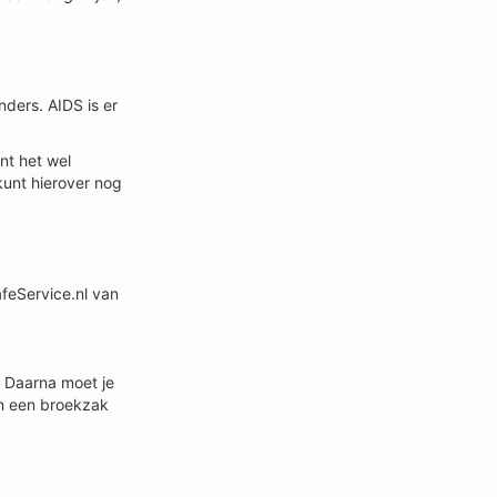
ders. AIDS is er
nt het wel
kunt hierover nog
afeService.nl van
. Daarna moet je
in een broekzak