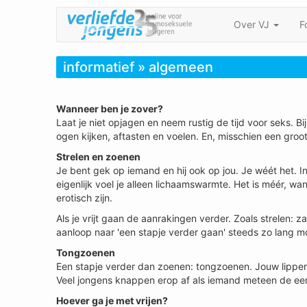
Over VJ
F
informatief » algemeen
Wanneer ben je zover?
Laat je niet opjagen en neem rustig de tijd voor seks. Bi
ogen kijken, aftasten en voelen. En, misschien een groot
Strelen en zoenen
Je bent gek op iemand en hij ook op jou. Je wéét het. In
eigenlijk voel je alleen lichaamswarmte. Het is méér, wa
erotisch zijn.
Als je vrijt gaan de aanrakingen verder. Zoals strelen: z
aanloop naar 'een stapje verder gaan' steeds zo lang mog
Tongzoenen
Een stapje verder dan zoenen: tongzoenen. Jouw lippen
Veel jongens knappen erop af als iemand meteen de eer
Hoever ga je met vrijen?