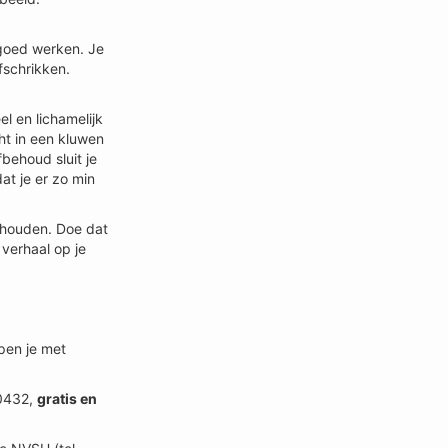
 goed werken. Je
fschrikken.
l en lichamelijk
ht in een kluwen
behoud sluit je
at je er zo min
et houden. Doe dat
 verhaal op je
lpen je met
 0432,
gratis en