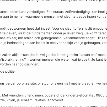
ekomst beter kunt verdedigen. Een cursus 'zelfverdediging' kan heel
ing aan te nemen waarmee je mensen met slechte bedoelingen kunt a
rdt gedwongen heet dat incest. Voor de slachtoffers is dit emotionee
oort te geven, slaat de fundamenten onder je leven weg. Je komt terec
ense afkeer, misschien ook genegenheid, verlammende angst. Uit zelf
top je herinneringen aan incest in een ver hoekje van je geheugen, zod
ers zullen altijd eisen dat je zwijgt, dat je het geheim 'tussen ons' mo
'Misbruikt, en nu?' ) werken mensen die weten wat je voelt. Je kunt je
worden naar oplossingen.
de politie.
ens verder op onze site, of stuur ons een mail met je vraag en we he
 Met vrienden, vriendinnen, ouders of de Kindertelefoon (tel. 0800
de, vrijen, je lichaam, relaties, enzovoort.