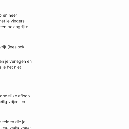
p en neer
et je vingers.
een belangrijke
rijt (lees ook:
en je verlegen en
 je het niet
 dodelijke afloop
lig vrijen' en
beelden die je
een veilig vrijen,