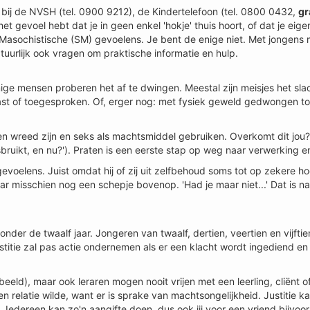
ht bij de NVSH (tel. 0900 9212), de Kindertelefoon (tel. 0800 0432,
gr
 gevoel hebt dat je in geen enkel 'hokje' thuis hoort, of dat je eigenl
-Masochistische (SM) gevoelens. Je bent de enige niet. Met jongens
uurlijk ook vragen om praktische informatie en hulp.
ge mensen proberen het af te dwingen. Meestal zijn meisjes het slac
st of toegesproken. Of, erger nog: met fysiek geweld gedwongen tot
n wreed zijn en seks als machtsmiddel gebruiken. Overkomt dit jou
bruikt, en nu?'). Praten is een eerste stap op weg naar verwerking e
voelens. Juist omdat hij of zij uit zelfbehoud soms tot op zekere h
isschien nog een schepje bovenop. 'Had je maar niet...' Dat is nat
der de twaalf jaar. Jongeren van twaalf, dertien, veertien en vijftie
stitie zal pas actie ondernemen als er een klacht wordt ingediend en
eeld), maar ook leraren mogen nooit vrijen met een leerling, cliënt o
 een relatie wilde, want er is sprake van machtsongelijkheid. Justitie k
Iedereen kan zo'n aangifte doen, dus ook jij voor een vriend bijvoo