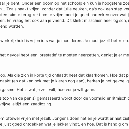
waar je bent. Onder een boom op het schoolplein kun je hoogstens zo
... Zoals naakt vrijen, zonder dat jullie neuken, da's ook een stap v
oten ruimte terugtrekt om te vrijen moet je goed nadenken over wat je
en. En vraag het ook aan je vriend. Dit klinkt misschien heel logisch, 
arrend worden.
werkelijkheid is vrijen iets wat je moet leren. Je moet jezelf beter le
je het gevoel hebt een 'prestatie' te moeten neerzetten, geniet je er m
op. Als die zich in korte tijd ontlaadt heet dat klaarkomen. Hoe dat pr
meemaakt (en dat kan ook met je kleren nog aan), herken je het gevoel
rgasme. Het is wat je zelf wilt, hoe ver je wilt gaan.
e top van de penis) gemasseerd wordt door de voorhuid er ritmisch 
rijwel altijd een zaadlozing.
', oftewel vrijen met jezelf. Jongens doen het en je wordt er niet zie
 juist goed ontdekken wat je lekker vindt, en hoe. Dat is handig om