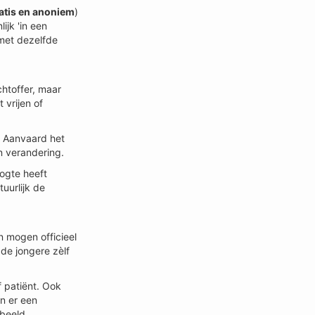
atis en anoniem
)
ijk 'in een
 met dezelfde
htoffer, maar
 vrijen of
? Aanvaard het
n verandering.
oogte heeft
uurlijk de
n mogen officieel
 de jongere zèlf
f patiënt. Ook
an er een
rbeeld.