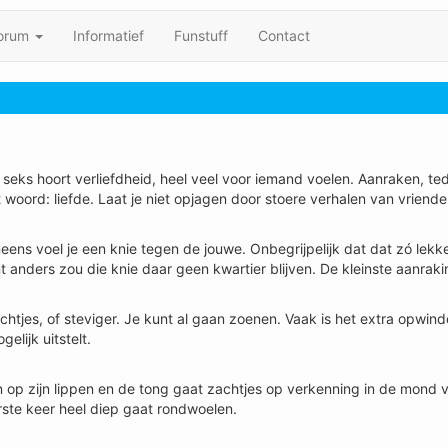
orum
Informatief
Funstuff
Contact
j seks hoort verliefdheid, heel veel voor iemand voelen. Aanraken, ted
 woord: liefde. Laat je niet opjagen door stoere verhalen van vriende
eens voel je een knie tegen de jouwe. Onbegrijpelijk dat dat zó lekke
nt anders zou die knie daar geen kwartier blijven. De kleinste aanraki
achtjes, of steviger. Je kunt al gaan zoenen. Vaak is het extra opwind
elijk uitstelt.
 op zijn lippen en de tong gaat zachtjes op verkenning in de mond 
ste keer heel diep gaat rondwoelen.