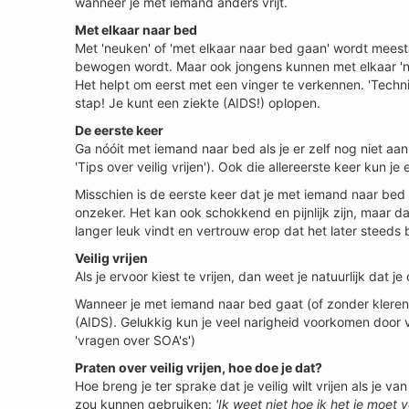
wanneer je met iemand anders vrijt.
Met elkaar naar bed
Met 'neuken' of 'met elkaar naar bed gaan' wordt meest
bewogen wordt. Maar ook jongens kunnen met elkaar 'neu
Het helpt om eerst met een vinger te verkennen. 'Techni
stap! Je kunt een ziekte (AIDS!) oplopen.
De eerste keer
Ga nóóit met iemand naar bed als je er zelf nog niet aan t
'Tips over veilig vrijen'). Ook die allereerste keer kun je
Misschien is de eerste keer dat je met iemand naar bed 
onzeker. Het kan ook schokkend en pijnlijk zijn, maar da
langer leuk vindt en vertrouw erop dat het later steed
Veilig vrijen
Als je ervoor kiest te vrijen, dan weet je natuurlijk dat 
Wanneer je met iemand naar bed gaat (of zonder kleren vr
(AIDS). Gelukkig kun je veel narigheid voorkomen door voor
'vragen over SOA's')
Praten over veilig vrijen, hoe doe je dat?
Hoe breng je ter sprake dat je veilig wilt vrijen als je
zou kunnen gebruiken:
'Ik weet niet hoe ik het je moet 