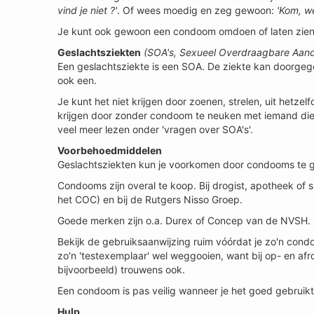
vind je niet ?'
. Of wees moedig en zeg gewoon:
'Kom, w
Je kunt ook gewoon een condoom omdoen of laten zien. Da
Geslachtsziekten
(SOA's, Sexueel Overdraagbare Aan
Een geslachtsziekte is een SOA. De ziekte kan doorge
ook een.
Je kunt het niet krijgen door zoenen, strelen, uit het
krijgen door zonder condoom te neuken met iemand die b
veel meer lezen onder 'vragen over SOA's'.
Voorbehoedmiddelen
Geslachtsziekten kun je voorkomen door condooms te 
Condooms zijn overal te koop. Bij drogist, apotheek of 
het COC) en bij de Rutgers Nisso Groep.
Goede merken zijn o.a. Durex of Concep van de NVSH.
Bekijk de gebruiksaanwijzing ruim vóórdat je zo'n cond
zo'n 'testexemplaar' wel weggooien, want bij op- en af
bijvoorbeeld) trouwens ook.
Een condoom is pas veilig wanneer je het goed gebruikt
Hulp