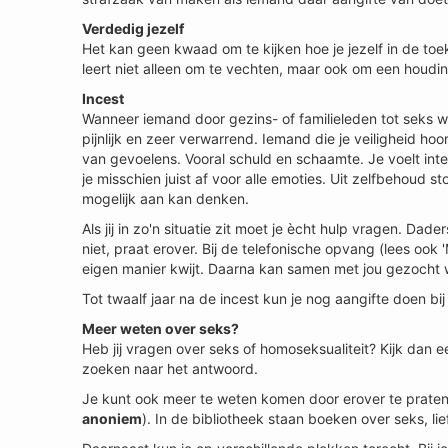
Verdedig jezelf
Het kan geen kwaad om te kijken hoe je jezelf in de to
leert niet alleen om te vechten, maar ook om een houd
Incest
Wanneer iemand door gezins- of familieleden tot seks wo
pijnlijk en zeer verwarrend. Iemand die je veiligheid h
van gevoelens. Vooral schuld en schaamte. Je voelt int
je misschien juist af voor alle emoties. Uit zelfbehoud s
mogelijk aan kan denken.
Als jij in zo'n situatie zit moet je ècht hulp vragen. Dad
niet, praat erover. Bij de telefonische opvang (lees ook 
eigen manier kwijt. Daarna kan samen met jou gezocht 
Tot twaalf jaar na de incest kun je nog aangifte doen bij 
Meer weten over seks?
Heb jij vragen over seks of homoseksualiteit? Kijk dan e
zoeken naar het antwoord.
Je kunt ook meer te weten komen door erover te praten.
anoniem
). In de bibliotheek staan boeken over seks, lief