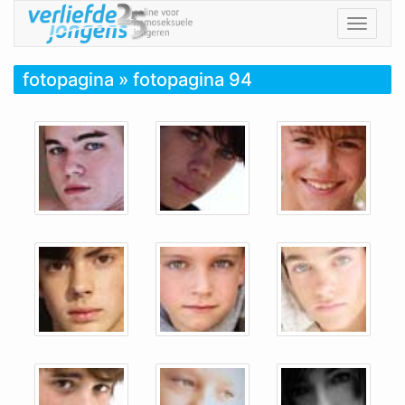
Toggle
navigat
fotopagina
» fotopagina 94