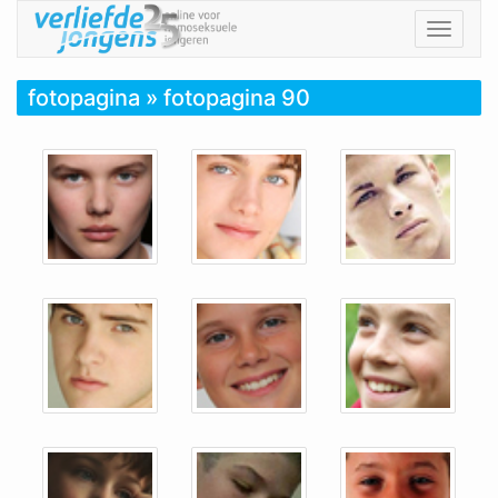
Toggle
navigat
fotopagina
» fotopagina 90