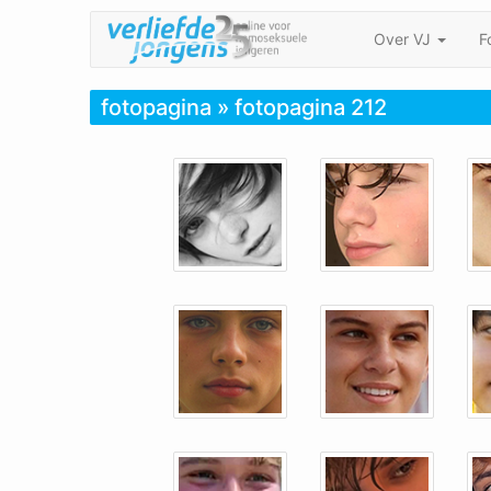
Over VJ
F
fotopagina
» fotopagina 212