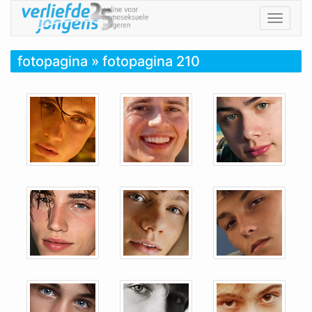
Toggle
navigat
fotopagina
» fotopagina 210