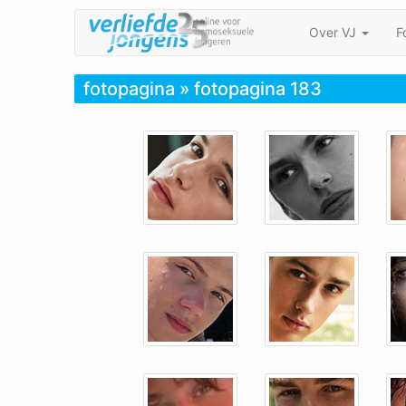
Over VJ
F
fotopagina
» fotopagina 183