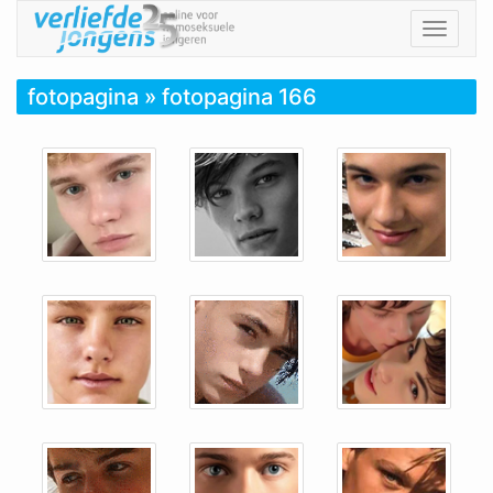
Toggle
navigat
fotopagina
» fotopagina 166