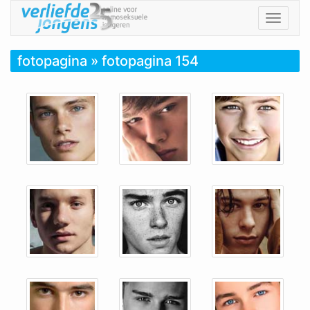
Toggle
navigat
fotopagina
» fotopagina 154