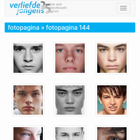
Toggle
navigat
fotopagina
» fotopagina 144