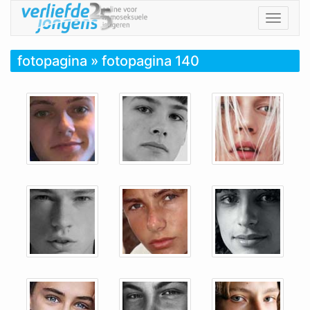
Toggle
navigat
fotopagina
» fotopagina 140