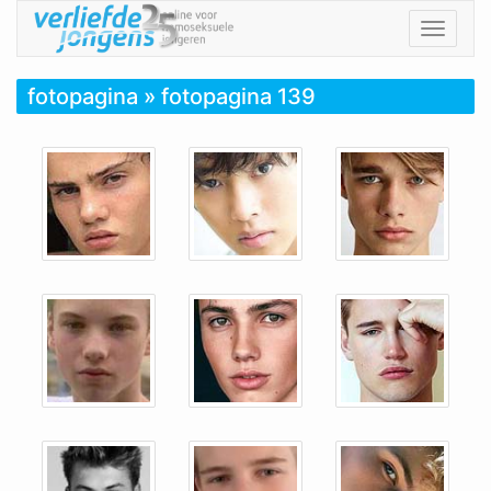
Toggle
navigat
fotopagina
» fotopagina 139