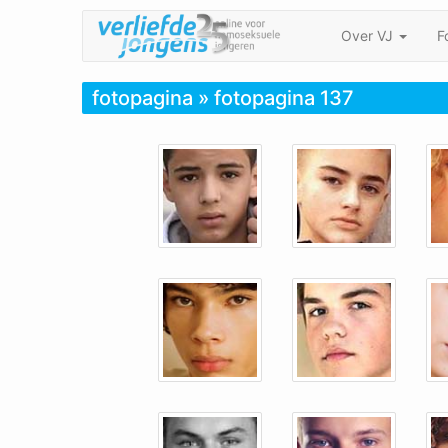
Over VJ
F
fotopagina
» fotopagina 137