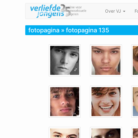
Over VJ
F
fotopagina
» fotopagina 135