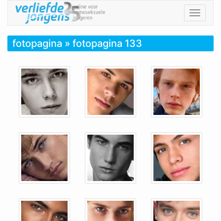
Toggle
navigat
fotopagina
» fotopagina 133